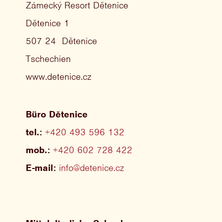
Zámecký Resort Dětenice
Dětenice 1
507 24 Dětenice
Tschechien
www.detenice.cz
Büro Dětenice
tel.:
+420 493 596 132
mob.:
+420 602 728 422
E-mail:
info@detenice.cz