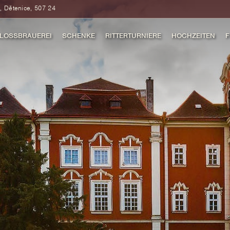
, Dětenice, 507 24
LOSSBRAUEREI
SCHENKE
RITTERTURNIERE
HOCHZEITEN
F
SCHE AUFENTHALTE
MITTELALTERLICHE
RITTERTURNIERE
SCHENKE
ROMANTISCHE AUFENTHALTE
MITTELALTER PROGRAMM
ROMANTISCHE
AUFENTHALTE
TOP SONDERANGEBOTE