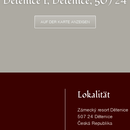
Dětenice 1, Dětenice, 507 24
AUF DER KARTE ANZEIGEN
Lokalität
Zámecký resort Dětenice
507 24 Dětenice
Česká Republika