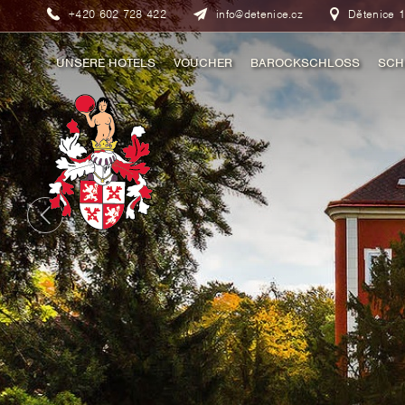
+420 602 728 422
info@detenice.cz
Dětenice 1
UNSERE HOTELS
VOUCHER
BAROCKSCHLOSS
SCH
MITTELALTERLICHES HOTEL
GESCHICHTE
ROMANTI
RUSTIKAL HOTEL
FÜHRUNGEN
SCHLOSS SUITE
ROMANTISCHE AUFENTHALTE
ROMANTISCHE AUFENTHALTE
TOP SONDERANGEBOTE
SONDERANGEBOTE