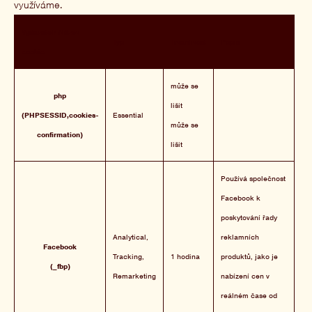
využíváme.
Vydavatel/ Název
Typ
Trvanlivost
Popis
cookie
může se
php
lišit
(PHPSESSID,cookies-
Essential
může se
confirmation)
lišit
Používá společnost
Facebook k
poskytování řady
Analytical,
reklamních
Facebook
Tracking,
1 hodina
produktů, jako je
(_fbp)
Remarketing
nabízení cen v
reálném čase od