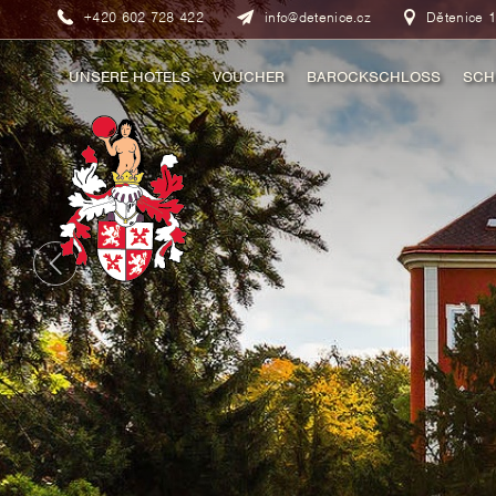
+420 602 728 422
info@detenice.cz
Dětenice 1
UNSERE HOTELS
VOUCHER
BAROCKSCHLOSS
SCH
MITTELALTERLICHES HOTEL
GESCHICHTE
ROMANTI
RUSTIKAL HOTEL
FÜHRUNGEN
SCHLOSS SUITE
ROMANTISCHE AUFENTHALTE
ROMANTISCHE AUFENTHALTE
TOP SONDERANGEBOTE
SONDERANGEBOTE