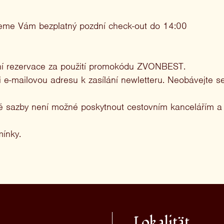
eme Vám bezplatný pozdní check-out do 14:00
ní rezervace za použití promokódu ZVONBEST.
e-mailovou adresu k zasílání newletteru. Neobávejte se
vé sazby není možné poskytnout cestovním kancelářím a
mínky.
Lokalität