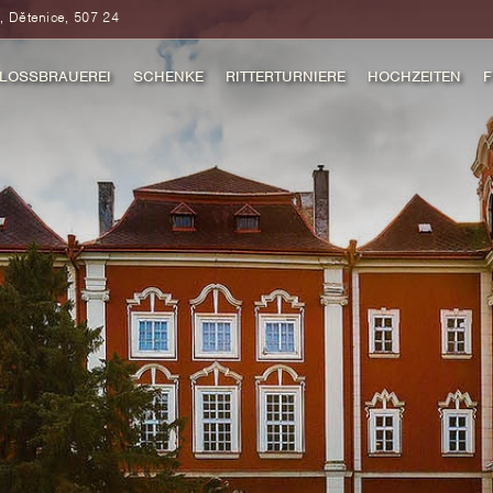
, Dětenice, 507 24
LOSSBRAUEREI
SCHENKE
RITTERTURNIERE
HOCHZEITEN
F
SCHE AUFENTHALTE
MITTELALTERLICHE
RITTERTURNIERE
SCHENKE
ROMANTISCHE AUFENTHALTE
MITTELALTER PROGRAMM
ROMANTISCHE
AUFENTHALTE
TOP SONDERANGEBOTE