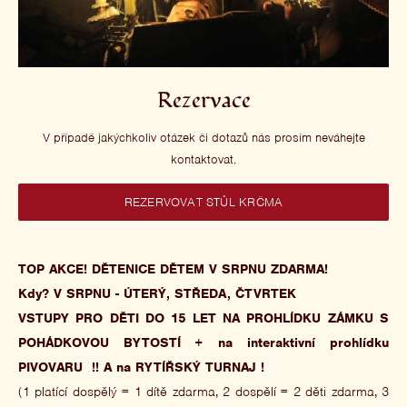
Rezervace
V případě jakýchkoliv otázek či dotazů nás prosím neváhejte
kontaktovat.
REZERVOVAT STŮL KRČMA
TOP AKCE! DĚTENICE DĚTEM V SRPNU ZDARMA!
Kdy? V SRPNU - ÚTERÝ, STŘEDA, ČTVRTEK
VSTUPY PRO DĚTI DO 15 LET NA PROHLÍDKU ZÁMKU S
POHÁDKOVOU BYTOSTÍ
+ na interaktivní prohlídku
PIVOVARU !! A na RYTÍŘSKÝ TURNAJ !
(1 platící dospělý = 1 dítě zdarma, 2 dospělí = 2 děti zdarma, 3