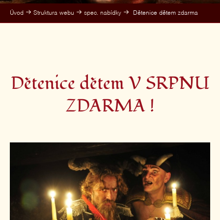
Úvod
Struktura webu
spec. nabídky
Dětenice dětem zdarma
Dětenice dětem V SRPNU
ZDARMA !