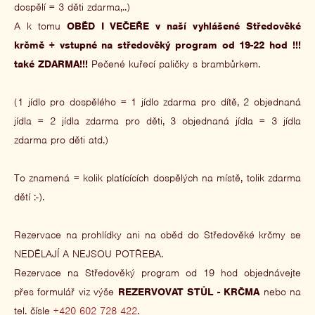
dospělí = 3 děti zdarma,..)
A k tomu
OBĚD I VEČEŘE v naší vyhlášené Středověké
krčmě + vstupné na středověký program od 19-22 hod !!!
také ZDARMA!!!
Pečené kuřecí paličky s brambůrkem.
(1 jídlo pro dospělého = 1 jídlo zdarma pro dítě, 2 objednaná
jídla = 2 jídla zdarma pro děti, 3 objednaná jídla = 3 jídla
zdarma pro děti atd.)
To znamená = kolik platícících dospělých na místě, tolik zdarma
dětí :-).
Rezervace na prohlídky ani na oběd do Středověké krčmy se
NEDĚLAJÍ A NEJSOU POTŘEBA.
Rezervace na Středověký program od 19 hod objednávejte
přes formulář viz výše
REZERVOVAT STŮL - KRČMA
nebo na
tel. čísle
+420 602 728 422
.