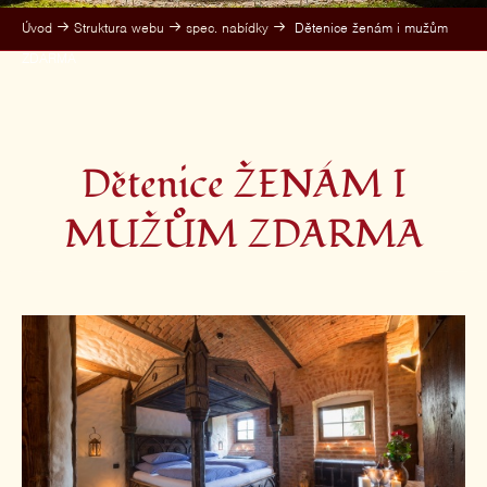
Úvod
Struktura webu
spec. nabídky
Dětenice ženám i mužům
ZDARMA
Dětenice ŽENÁM I
MUŽŮM ZDARMA