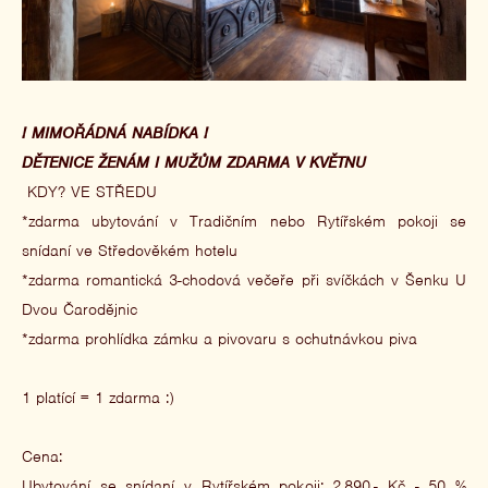
! MIMOŘÁDNÁ NABÍDKA !
DĚTENICE ŽENÁM I MUŽŮM ZDARMA V KVĚTNU
KDY? VE STŘEDU
*zdarma ubytování v Tradičním nebo Rytířském pokoji se
snídaní ve Středověkém hotelu
*zdarma romantická 3-chodová večeře při svíčkách v Šenku U
Dvou Čarodějnic
*zdarma prohlídka zámku a pivovaru s ochutnávkou piva
1 platící = 1 zdarma :)
Cena:
Ubytování se snídaní v Rytířském pokoji: 2.890,- Kč - 50 %