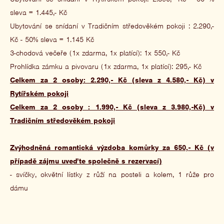
sleva = 1.445,- Kč
Ubytování se snídaní v Tradičním středověkém pokoji : 2.290,-
Kč - 50% sleva = 1.145 Kč
3-chodová večeře (1x zdarma, 1x platící): 1x 550,- Kč
Prohlídka zámku a pivovaru (1x zdarma, 1x platící): 295,- Kč
Celkem za 2 osoby: 2.290,- Kč (sleva z 4.580,- Kč) v
Rytířském pokoji
Celkem za 2 osoby : 1.990,- Kč (sleva z 3.980,-Kč) v
Tradičním středověkém pokoji
Zvýhodněná romantická výzdoba komůrky za 650,- Kč (v
případě zájmu uveďte společně s rezervací)
- svíčky, okvětní lístky z růží na posteli a kolem, 1 růže pro
dámu