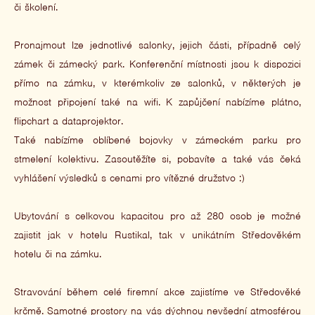
či školení.
Pronajmout lze jednotlivé salonky, jejich části, případně celý
zámek či zámecký park. Konferenční místnosti jsou k dispozici
přímo na zámku, v kterémkoliv ze salonků, v některých je
možnost připojení také na wifi. K zapůjčení nabízíme plátno,
flipchart a dataprojektor.
Také nabízíme oblíbené bojovky v zámeckém parku pro
stmelení kolektivu. Zasoutěžíte si, pobavíte a také vás čeká
vyhlášení výsledků s cenami pro vítězné družstvo :)
Ubytování s celkovou kapacitou pro až 280 osob je možné
zajistit jak v hotelu Rustikal, tak v unikátním Středověkém
hotelu či na zámku.
Stravování během celé firemní akce zajistíme ve Středověké
krčmě. Samotné prostory na vás dýchnou nevšední atmosférou