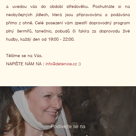
a uvedou vás do období středověku. Pochutnáte si na
neobyčejných jídlech, která jsou připravována a podávána
přímo z ohně. Celé posezení vám zpestří doprovodný program
plný šermířů, tanečnic, pobudů či fakíra za doprovodu živé
hudby, každý den od 19:00 - 22:00.
Těšíme se na Vás.
NAPIŠTE NÁM NA :
info@detenice.cz
:)
Podívejte se na