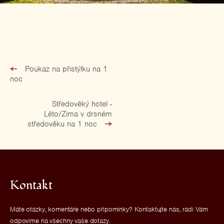
Poukaz na přistýlku na 1
noc
Středověký hotel -
Léto/Zima v drsném
středověku na 1 noc
Kontakt
Máte otázky, komentáře nebo připomínky? Kontaktujte nás, rádi Vám
odpovíme na všechny vaše dotazy.