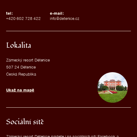
tel:
e-mail:
+420 602 728 422
info@detenice.cz
Lokalita
Zámecký resort Dětenice
507 24 Dětenice
Česká Republika
Ukaž na mapě
Sociální sítě
Zámecký resort Dětenice najdete i na sociálních sítí Facebook a