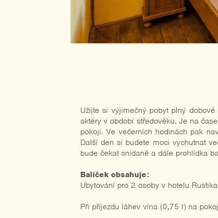
Hotel Rustikal - S
Užijte si výjimečný pobyt plný dobové
aktéry v období středověku. Je na čase
pokoji. Ve večerních hodinách pak navš
Další den si budete moci vychutnat več
bude čekat snídaně a dále prohlídka ba
Balíček obsahuje:
Ubytování pro 2 osoby v hotelu Rustika
Při příjezdu láhev vína (0,75 l) na pokoj