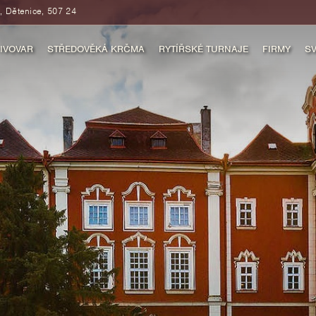
, Dětenice, 507 24
IVOVAR
STŘEDOVĚKÁ KRČMA
RYTÍŘSKÉ TURNAJE
FIRMY
SV
K
PIVOVARU
STŘEDOVĚKÁ KRČMA
RYTÍŘSKÉ TURNAJE
KU
DKA PIVOVARU
STŘEDOVĚKÝ PROGRAM
DÁRKOVÉ POUKAZY
ZY
A PIVA LÁSKY
DÁRKOVÉ POUKAZY NA OBČERSTVENÍ
TOP UDÁLOSTI
EUM PIVA
TOP UDÁLOSTI
VÉ POUKAZY
 UDÁLOSTI