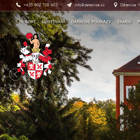
+420 602 728 422
info@detenice.cz
Dětenice 1
RESORT
UBYTOVÁNÍ
DÁRKOVÉ POUKAZY
ZÁMEK
P
STŘEDOVĚKÝ HOTEL
BAROKNÍ ZÁME
O 
HOTEL RUSTIKAL
PROHLÍDKY ZÁM
PROHLÍ
ZÁMECKÉ APARTMÁNY
DÁRKOVÉ POUKA
VÝROB
DÁRKOVÉ POUKAZY
TOP UDÁLOSTI
MUZ
TOP UDÁLOSTI
DÁRKO
TOP