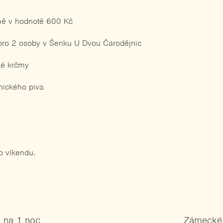
čmě v hodnotě 600 Kč
 pro 2 osoby v Šenku U Dvou Čarodějnic
ké krčmy
nického piva
o víkendu.
k na 1 noc
Zámecké 