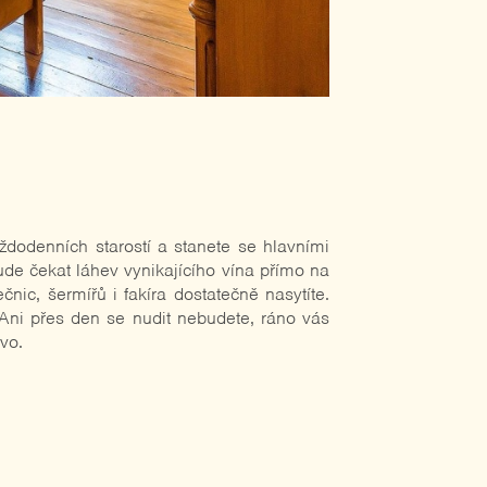
ždodenních starostí a stanete se hlavními
ude čekat láhev vynikajícího vína přímo na
nic, šermířů i fakíra dostatečně nasytíte.
. Ani přes den se nudit nebudete, ráno vás
vo.