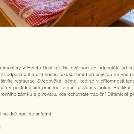
edlácký balíček na 2 noci
 atmosféry v Hotelu Rustikal. Na dvě noci se odpoutáte od ka
 si odpočinout a užít trochu luxusu, hned po příjezdu na vás b
tívíte restauraci Středověká krčma, kde se v přítomnosti taneč
eři v poklidnějším prostředí v naší pizzerii v hotelu Rustikal
rokního zámku a pivovaru, kde ochutnáte tradiční Dětenické pi
l na dvě noci se snídaní
i