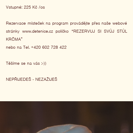
Vstupné: 225 Kč /os
Rezervace místeček na program provádějte přes naše webové
stránky www.detenice.cz políčko “REZERVUJ SI SVŮJ STŮL
KRČMA”
nebo na Tel. +420 602 728 422
Těšíme se na vás :-))
NEPŘIJEDEŠ - NEZAŽIJEŠ