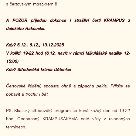
s čertovským masakrem !!
A POZOR přijedou dokonce i strašliví čerti KRAMPUS z
dalekého Rakouska.
Kdy? 5.12., 6.12., 13.12.2025
V kolik? 19-22 hod (6.12. navíc v rámci Mikulášské nadílky 12-
15:00)
Kde? Středověká krčma Dětenice
Čertovské řádění, spousta ohně a zápachu pekla. Přijďte se
pobavit a trochu i bát.
PS: Klasický středověký program se koná každý den od 19-22
hod. Obohacený KRAMPUSÁKAMA poté vždy v uvedených
termínech.