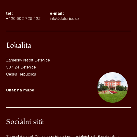
tel:
e-mail:
+420 602 728 422
info@detenice.cz
Lokalita
Zámecký resort Dětenice
507 24 Dětenice
Česká Republika
Ukaž na mapě
Sociální sítě
Zámecký resort Dětenice najdete i na sociálních sítí Facebook a