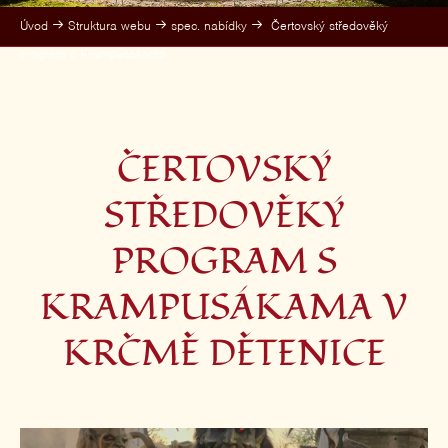
Úvod
Struktura webu
spec. nabídky
Čertovský středověký
program s Krampusakama
ČERTOVSKÝ
STŘEDOVĚKÝ
PROGRAM S
KRAMPUSÁKAMA V
KRČMĚ DĚTENICE