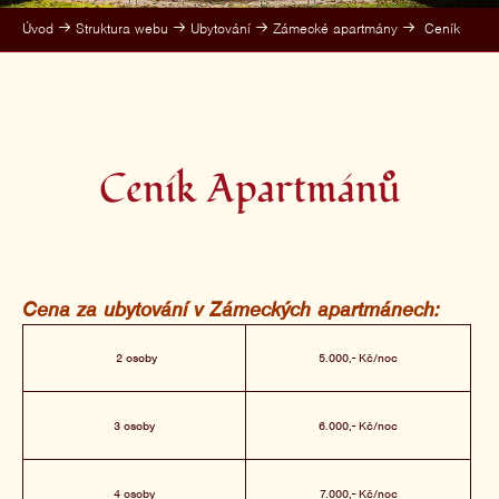
Úvod
Struktura webu
Ubytování
Zámecké apartmány
Ceník
Ceník Apartmánů
Cena za ubytování v Zámeckých apartmánech:
2 osoby
5.000,- Kč/noc
3 osoby
6.000,- Kč/noc
4 osoby
7.000,- Kč/noc