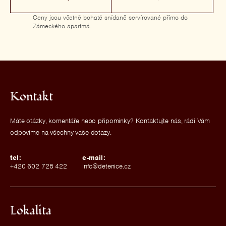
Ceny jsou včetně bohaté snídaně servírované přímo do
Zámeckého apartmá.
Kontakt
Máte otázky, komentáře nebo připomínky? Kontaktujte nás, rádi Vám
odpovíme na všechny vaše dotazy.
tel:
e-mail:
+420 602 728 422
info@detenice.cz
Lokalita