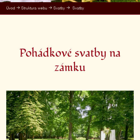
Úvod
Struktura webu
Svatby
Svatby
Pohádkové svatby na
zámku