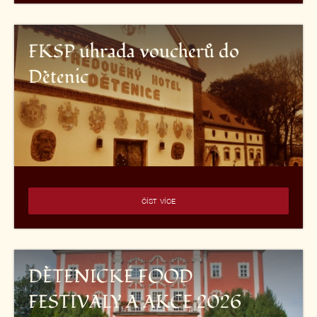
FKSP úhrada voucherů do
Dětenic
ČÍST VÍCE
DĚTENICKÉ FOOD
FESTIVALY A AKCE 2026