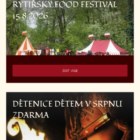
RYTÍŘSKÝ FOOD FESTIVAL
15.8.2026
ČÍST VÍCE
DĚTENICE DĚTEM V SRPNU
ZDARMA